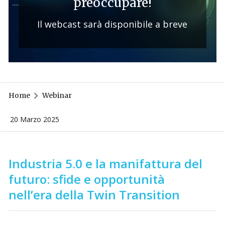
preoccupare!
Il webcast sarà disponibile a breve
Home
Webinar
20 Marzo 2025
Industria 5.0 e la manifattura del
futuro: sfide e opportunit
à
nell’era della Twin Transition