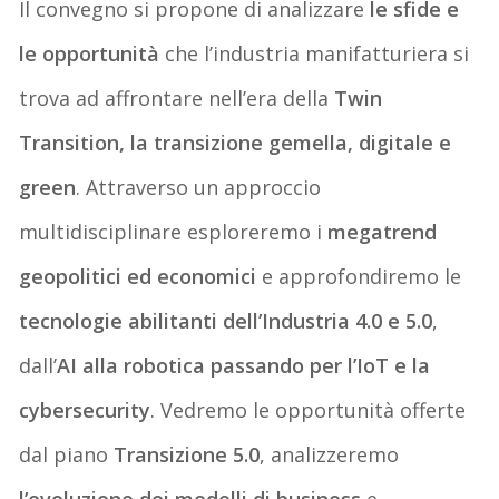
Il convegno si propone di analizzare
le sfide e
le opportunità
che l’industria manifatturiera si
trova ad affrontare nell’era della
Twin
Transition, la transizione gemella, digitale e
green
. Attraverso un
approccio
multidisciplinare esploreremo i
megatrend
geopolitici ed economici
e approfondiremo le
tecnologie abilitanti dell’Industria 4.0 e 5.0
,
dall’
AI alla robotica passando per l’IoT e la
cybersecurity
. Vedremo le
opportunità offerte
dal piano
Transizione 5.0
, analizzeremo
l’evoluzione dei modelli di business
e