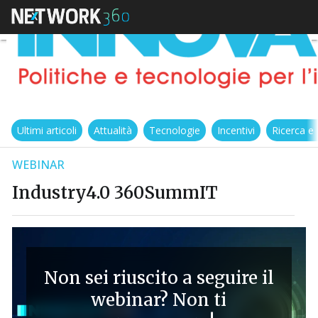
Ultimi articoli
Attualità
Tecnologie
Incentivi
Ricerca e
WEBINAR
Industry4.0 360SummIT
Non sei riuscito a seguire il
webinar? Non ti