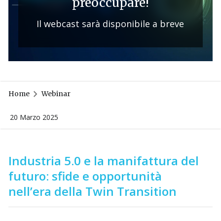
preoccupare!
Il webcast sarà disponibile a breve
Home
Webinar
20 Marzo 2025
Industria 5.0 e la manifattura del
futuro: sfide e opportunit
à
nell’era della Twin Transition