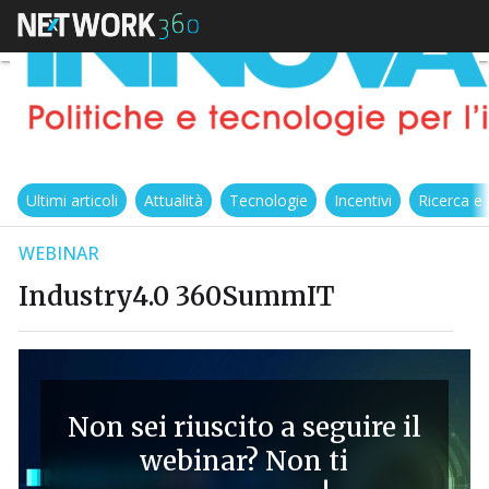
Ultimi articoli
Attualità
Tecnologie
Incentivi
Ricerca e
WEBINAR
Industry4.0 360SummIT
Non sei riuscito a seguire il
webinar? Non ti