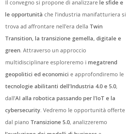
Il convegno si propone di analizzare
le sfide e
le opportunità
che l’industria manifatturiera si
trova ad affrontare nell’era della
Twin
Transition, la transizione gemella, digitale e
green
. Attraverso un
approccio
multidisciplinare esploreremo i
megatrend
geopolitici ed economici
e approfondiremo le
tecnologie abilitanti dell’Industria 4.0 e 5.0
,
dall’
AI alla robotica passando per l’IoT e la
cybersecurity
. Vedremo le
opportunità offerte
dal piano
Transizione 5.0
, analizzeremo
l’evoluzione dei modelli di business
e