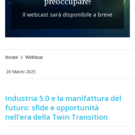
preoccupare!
Il webcast sarà disponibile a breve
Home
Webinar
20 Marzo 2025
Industria 5.0 e la manifattura del
futuro: sfide e opportunit
à
nell’era della Twin Transition