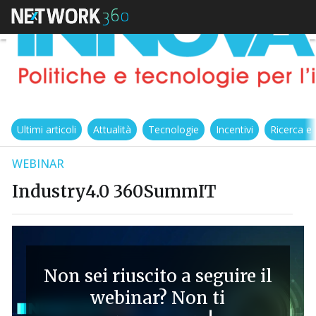
Ultimi articoli
Attualità
Tecnologie
Incentivi
Ricerca e
WEBINAR
Industry4.0 360SummIT
Non sei riuscito a seguire il
webinar? Non ti