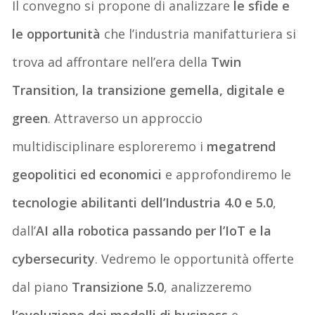
Il convegno si propone di analizzare
le sfide e
le opportunità
che l’industria manifatturiera si
trova ad affrontare nell’era della
Twin
Transition, la transizione gemella, digitale e
green
. Attraverso un
approccio
multidisciplinare esploreremo i
megatrend
geopolitici ed economici
e approfondiremo le
tecnologie abilitanti dell’Industria 4.0 e 5.0
,
dall’
AI alla robotica passando per l’IoT e la
cybersecurity
. Vedremo le
opportunità offerte
dal piano
Transizione 5.0
, analizzeremo
l’evoluzione dei modelli di business
e