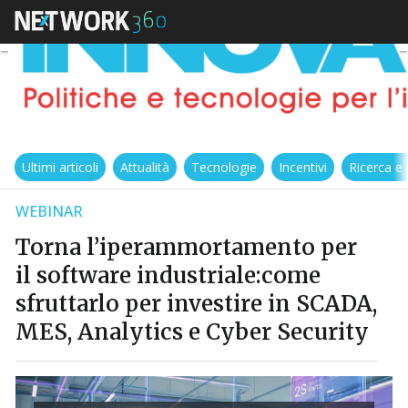
Ultimi articoli
Attualità
Tecnologie
Incentivi
Ricerca e
WEBINAR
Torna l’iperammortamento per
il software industriale:come
sfruttarlo per investire in SCADA,
MES, Analytics e Cyber Security