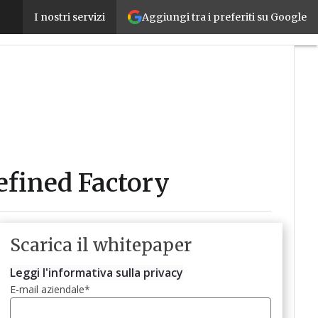
L’integrazione IT-OT come leva per la Software Def
Aggiungi tra i preferiti su Google
I nostri servizi
efined Factory
Scarica il whitepaper
Leggi l'informativa sulla privacy
E-mail aziendale
*