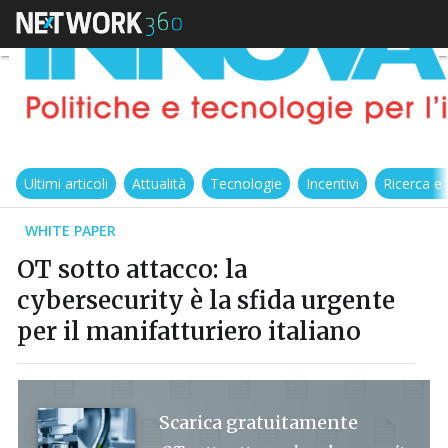
Ultimi articoli
Attualità
Tecnologie
Incentivi
Ricerca e
WHITE PAPER
OT sotto attacco: la
cybersecurity è la sfida urgente
per il manifatturiero italiano
Scarica gratuitamente