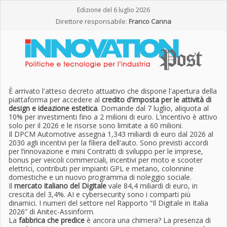
Edizione del 6 luglio 2026
Direttore responsabile:
Franco Canna
È arrivato l'atteso decreto attuativo che dispone l'apertura della
piattaforma per accedere al
credito d'imposta per le attività di
design e ideazione estetica
. Domande dal 7 luglio, aliquota al
10% per investimenti fino a 2 milioni di euro. L'incentivo è attivo
solo per il 2026 e le risorse sono limitate a 60 milioni.
Il DPCM Automotive assegna 1,343 miliardi di euro dal 2026 al
2030 agli incentivi per la filiera dell'auto. Sono previsti accordi
per l’innovazione e mini Contratti di sviluppo per le imprese,
bonus per veicoli commerciali, incentivi per moto e scooter
elettrici, contributi per impianti GPL e metano, colonnine
domestiche e un nuovo programma di noleggio sociale.
Il
mercato italiano del Digitale
vale 84,4 miliardi di euro, in
crescita del 3,4%. AI e cybersecurity sono i comparti più
dinamici. I numeri del settore nel Rapporto “Il Digitale in Italia
2026” di Anitec-Assinform.
La
fabbrica che predice
è ancora una chimera? La presenza di