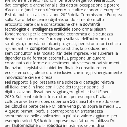
Piemonte e Veneto - sono in territorio negativo. Nell'articolo i
dati completi e anche l'analisi dei dati su occupazione e potere
d'acquisto (anche con riferimento alle altre economie europee).
È stata pubblicata la relazione 2026 della Commissione Europea
sullo Stato del decennio digitale: un documento molto
articolato parte dalla constatazione che la
sovranità
tecnologica
e l'
intelligenza artificiale
sono ormai pilastri
fondamentali per la competitività economica e la sicurezza
democratica europea. Purtroppo sulla via dell'autonomia
strategica, nonostante alcuni progressi, persistono forti criticità
riguardanti le
competenze
specialistiche, la produzione di
semiconduttori e la "scalabilità" delle imprese. Per superare la
dipendenza da fornitori esterni l'UE propone un quadro
coordinato di riforme e investimenti attraverso nuovi strumenti
finanziari e legislativi. L'obiettivo finale è consolidare un
ecosistema digitale sicuro e inclusivo che integri sinergicamente
innovazione civile e difesa.
Nel rapporto è poi presente una scheda di dettaglio relativa
all'
Italia
, che è in linea con il 92% dei target nazionali di
digitalizzazione fissati per raggiungere gli obiettivi UE per il
2030. Sul fronte delle infrastrutture, per esempio, l’Italia si
colloca ai vertici europei: copertura
5G
quasi totale e adozione
del
Cloud
da parte delle PMI oltre venti punti sopra la media UE.
A questi primati, però, si contrappone un'arretratezza
sorprendente nelle applicazioni a più alto valore aggiunto: per
esempio solo il 5,9% delle imprese manifatturiere utilizza l’AI
per
l’automazione
o la
robotica
industriale, segno di un