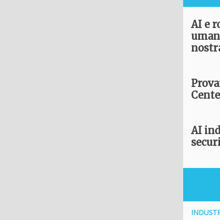
AI e r
umano
nostr
Prova
Cente
AI ind
securi
INDUSTRI