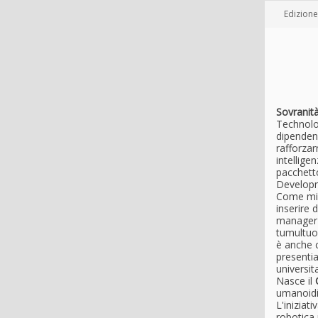
Edizione
Sovranit
Technolo
dipendenz
rafforza
intellige
pacchetto
Developm
Come misu
inserire 
manager c
tumultuos
è anche c
presentia
universit
Nasce il
umanoidi,
L'iniziat
robotica 