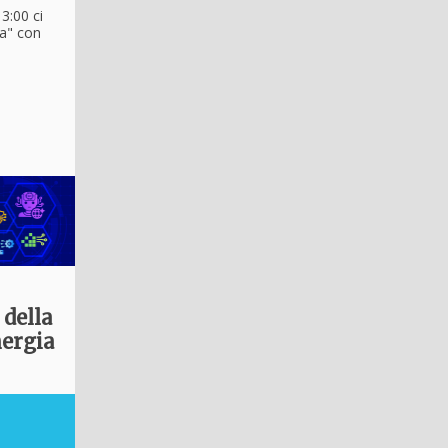
3:00 ci
ta" con
 della
nergia