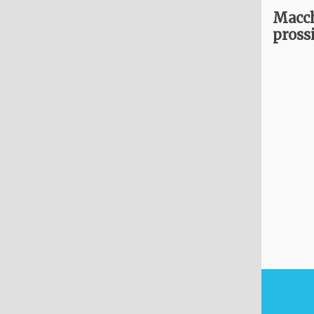
Macch
pross