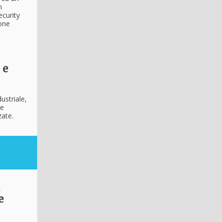
n
ecurity
ione
 e
ustriale,
 e
nzate.
e