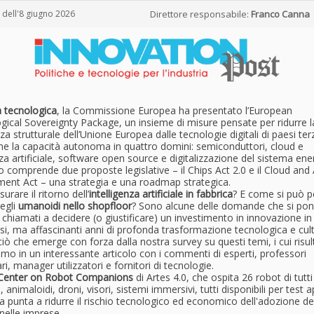
 dell'8 giugno 2026
Direttore responsabile:
Franco Canna
à tecnologica
, la Commissione Europea ha presentato l’European
gical Sovereignty Package, un insieme di misure pensate per ridurre l
a strutturale dell’Unione Europea dalle tecnologie digitali di paesi terz
rne la capacità autonoma in quattro domini: semiconduttori, cloud e
nza artificiale, software open source e digitalizzazione del sistema ener
 comprende due proposte legislative – il Chips Act 2.0 e il Cloud and 
ent Act – una strategia e una roadmap strategica.
rare il ritorno dell’
intelligenza artificiale in fabbrica
? E come si può p
degli
umanoidi nello shopfloor
? Sono alcune delle domande che si pon
hiamati a decidere (o giustificare) un investimento in innovazione in
i, ma affascinanti anni di profonda trasformazione tecnologica e cult
iò che emerge con forza dalla nostra survey su questi temi, i cui risult
mo in un interessante articolo con i commenti di esperti, professori
ari, manager utilizzatori e fornitori di tecnologie.
Center on Robot Companions
di Artes 4.0, che ospita 26 robot di tutti i
 animaloidi, droni, visori, sistemi immersivi, tutti disponibili per test ap
iva punta a ridurre il rischio tecnologico ed economico dell'adozione de
nelle imprese.