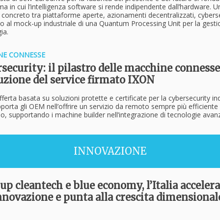
a in cui l’intelligenza software si rende indipendente dall’hardware. U
concreto tra piattaforme aperte, azionamenti decentralizzati, cybers
no al mock-up industriale di una Quantum Processing Unit per la gest
ia.
NE CONNESSE
security: il pilastro delle macchine connesse
luzione del service firmato IXON
ferta basata su soluzioni protette e certificate per la cybersecurity ind
orta gli OEM nell’offrire un servizio da remoto sempre più efficiente
, supportando i machine builder nell’integrazione di tecnologie ava
INNOVAZIONE
up cleantech e blue economy, l’Italia accelera
innovazione e punta alla crescita dimensional