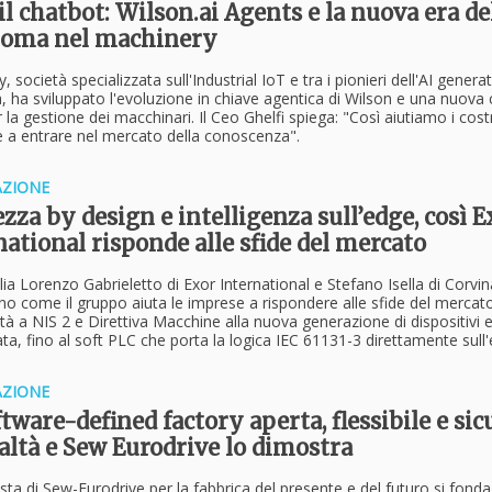
il chatbot: Wilson.ai Agents e la nuova era del
oma nel machinery
, società specializzata sull'Industrial IoT e tra i pionieri dell'AI genera
ia, ha sviluppato l'evoluzione in chiave agentica di Wilson e una nuova 
la gestione dei macchinari. Il Ceo Ghelfi spiega: "Così aiutiamo i costr
 a entrare nel mercato della conoscenza".
ZIONE
zza by design e intelligenza sull’edge, così E
national risponde alle sfide del mercato
lia Lorenzo Gabrieletto di Exor International e Stefano Isella di Corvin
o come il gruppo aiuta le imprese a rispondere alle sfide del mercato
à a NIS 2 e Direttiva Macchine alla nuova generazione di dispositivi
ata, fino al soft PLC che porta la logica IEC 61131-3 direttamente sull
ZIONE
tware-defined factory aperta, flessibile e sic
ealtà e Sew Eurodrive lo dimostra
ta di Sew-Eurodrive per la fabbrica del presente e del futuro si fonda