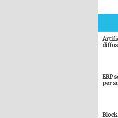
Artifi
diffu
ERP s
per sc
Block