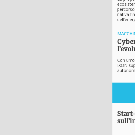
ecosistem
percorso 
nativa fi
dell'energ
MACCHI
Cyber
l’evo
Con un'of
IXON supp
autonomo
Start-
sull’