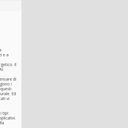
a
i e a
getico. Il
AI
ensare di
gono i
 questi
urale. Ed
ati vi
 tipi:
plicativi.
lla