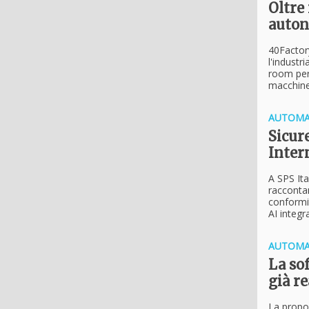
Oltre 
auton
40Factory
l'industr
room per 
macchine
AUTOMA
Sicure
Inter
A SPS Ita
raccontan
conformit
AI integr
AUTOMA
La sof
già r
La propos