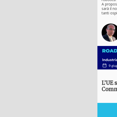
A proposi
sarà il n
tanti ospi
L’UE s
Commi