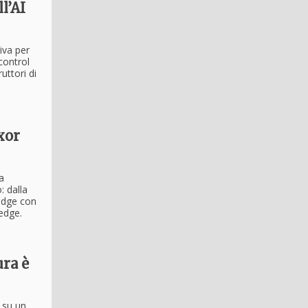
l’AI
tiva per
control
uttori di
xor
a
: dalla
 edge con
'edge.
ura è
 su un