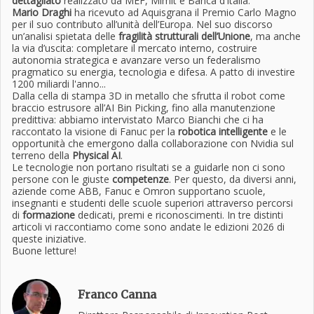
dettagliato
realizzato da MEF, Mimit e Banca d’Italia.
Mario Draghi
ha ricevuto ad Aquisgrana il Premio Carlo Magno
per il suo contributo all’unità dell’Europa. Nel suo discorso
un’analisi spietata delle
fragilità strutturali dell’Unione
, ma anche
la via d’uscita: completare il mercato interno, costruire
autonomia strategica e avanzare verso un federalismo
pragmatico su energia, tecnologia e difesa. A patto di investire
1200 miliardi l'anno...
Dalla cella di stampa 3D in metallo che sfrutta il robot come
braccio estrusore all’AI Bin Picking, fino alla manutenzione
predittiva: abbiamo intervistato Marco Bianchi che ci ha
raccontato la visione di Fanuc per la
robotica intelligente
e le
opportunità che emergono dalla collaborazione con Nvidia sul
terreno della
Physical AI
.
Le tecnologie non portano risultati se a guidarle non ci sono
persone con le giuste
competenze
. Per questo, da diversi anni,
aziende come ABB, Fanuc e Omron supportano scuole,
insegnanti e studenti delle scuole superiori attraverso percorsi
di
formazione
dedicati, premi e riconoscimenti. In tre distinti
articoli vi raccontiamo come sono andate le edizioni 2026 di
queste iniziative.
Buone letture!
Franco Canna