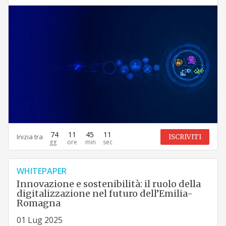
74
11
45
10
Inizia tra
ISCRIVITI
WHITEPAPER
Innovazione e sostenibilità: il ruolo della
digitalizzazione nel futuro dell’Emilia-
Romagna
01 Lug 2025