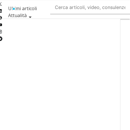
Twitter
Ultimi articoli
Linkedin
Attualità
Facebook
Youtube-
Tecnologie
play
Instagram
Incentivi
Telegram
Ricerca e
Innovazione
Formazione e
competenze
Newsletter