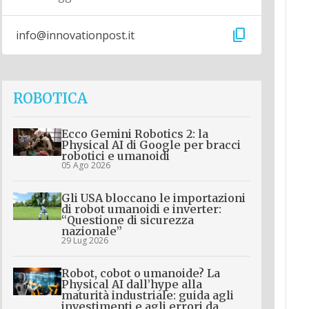
content_copy
info@innovationpost.it
ROBOTICA
Ecco Gemini Robotics 2: la
Physical AI di Google per bracci
robotici e umanoidi
05 Ago 2026
Gli USA bloccano le importazioni
di robot umanoidi e inverter:
“Questione di sicurezza
nazionale”
29 Lug 2026
Robot, cobot o umanoide? La
Physical AI dall’hype alla
maturità industriale: guida agli
investimenti e agli errori da