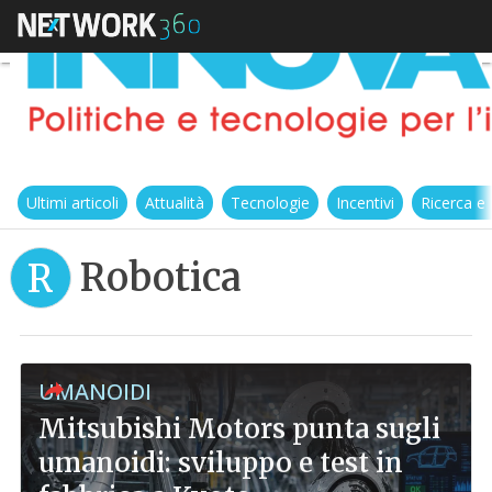
Ultimi articoli
Attualità
Tecnologie
Incentivi
Ricerca e
Robotica
R
UMANOIDI
Mitsubishi Motors punta sugli
umanoidi: sviluppo e test in