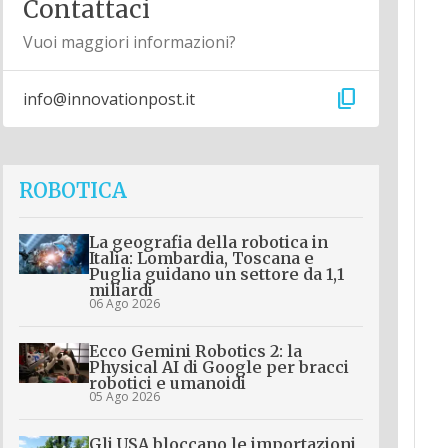
Contattaci
Vuoi maggiori informazioni?
content_copy
info@innovationpost.it
ROBOTICA
La geografia della robotica in
Italia: Lombardia, Toscana e
Puglia guidano un settore da 1,1
miliardi
06 Ago 2026
Ecco Gemini Robotics 2: la
Physical AI di Google per bracci
robotici e umanoidi
05 Ago 2026
Gli USA bloccano le importazioni