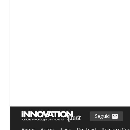
Seguici
About
Autori
Tags
Rss Feed
Privacy e Coo