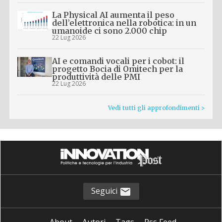
La Physical AI aumenta il peso
dell’elettronica nella robotica: in un
umanoide ci sono 2.000 chip
22 Lug 2026
AI e comandi vocali per i cobot: il
progetto Bocia di Omitech per la
produttività delle PMI
22 Lug 2026
Vedi tutti gli approfondimenti >
Seguici
About
Autori
Tags
Rss Feed