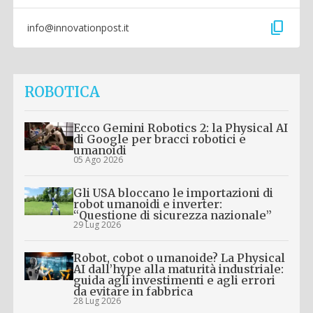
content_copy
info@innovationpost.it
ROBOTICA
Ecco Gemini Robotics 2: la Physical AI
di Google per bracci robotici e
umanoidi
05 Ago 2026
Gli USA bloccano le importazioni di
robot umanoidi e inverter:
“Questione di sicurezza nazionale”
29 Lug 2026
Robot, cobot o umanoide? La Physical
AI dall’hype alla maturità industriale:
guida agli investimenti e agli errori
da evitare in fabbrica
28 Lug 2026