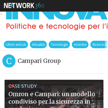
Ultimi articoli
Attualità
Tecnologie
Incentivi
Ricerca e
C
Campari Group
CASE STUDY
Omron e Campari: un modello
condiviso per la sicurezza in