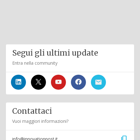
Segui gli ultimi update
Entra nella community
Contattaci
Vuoi maggiori informazioni?
content_copy
info@innovationpost.it