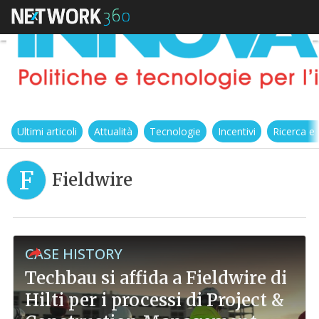
Ultimi articoli
Attualità
Tecnologie
Incentivi
Ricerca e
F
Fieldwire
CASE HISTORY
Techbau si affida a Fieldwire di
Hilti per i processi di Project &