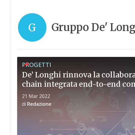
Gruppo De' Long
G
PROGETTI
De’ Longhi rinnova la collabor
chain integrata end-to-end con 
21 Mar 2022
di
Redazione