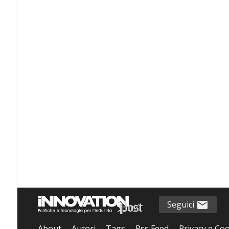
Seguici
About
Autori
Tags
Rss Feed
Privacy e Coo