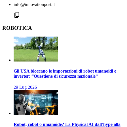
info@innovationpost.it
content_copy
ROBOTICA
Gli USA bloccano le importazioni di robot umanoidi e
inverter: “Questione di sicurezza nazionale”
29 Lug 2026
Robot, cobot o umanoide? La Physical AI dall’hype alla