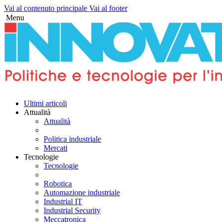
Vai al contenuto principale
Vai al footer
Menu
Twitter
Linkedin
Facebook
Youtube-
Instagram
Telegram
Ultimi articoli
play
Attualità
Attualità
Politica industriale
Mercati
Tecnologie
Tecnologie
Robotica
Automazione industriale
Industrial IT
Industrial Security
Meccatronica