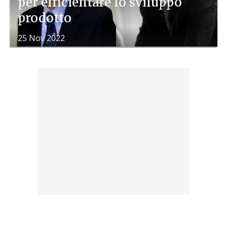
per efficientare lo sviluppo
prodotto
25 Nov 2022
di
Redazione