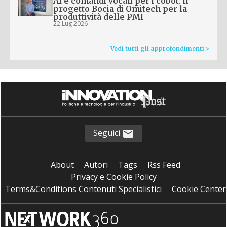
AI e comandi vocali per i cobot: il
progetto Bocia di Omitech per la
produttività delle PMI
22 Lug 2026
Vedi tutti gli approfondimenti >
Seguici
About
Autori
Tags
Rss Feed
Privacy e Cookie Policy
Terms&Conditions Contenuti Specialistici
Cookie Center