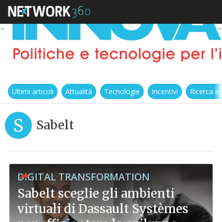
Ultimi articoli
Attualità
Tecnologie
Incentivi
Ricerca e
S
Sabelt
DIGITAL TRANSFORMATION
Sabelt sceglie gli ambienti
virtuali di Dassault Systèmes