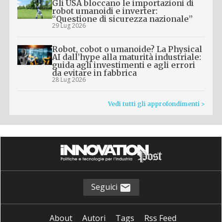
Gli USA bloccano le importazioni di
robot umanoidi e inverter:
“Questione di sicurezza nazionale”
29 Lug 2026
Robot, cobot o umanoide? La Physical
AI dall’hype alla maturità industriale:
guida agli investimenti e agli errori
da evitare in fabbrica
28 Lug 2026
Vedi tutti gli approfondimenti >
Seguici
About
Autori
Tags
Rss Feed