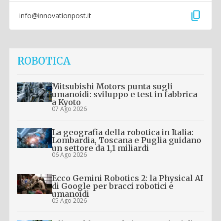
content_copy
info@innovationpost.it
ROBOTICA
Mitsubishi Motors punta sugli
umanoidi: sviluppo e test in fabbrica
a Kyoto
07 Ago 2026
La geografia della robotica in Italia:
Lombardia, Toscana e Puglia guidano
un settore da 1,1 miliardi
06 Ago 2026
Ecco Gemini Robotics 2: la Physical AI
di Google per bracci robotici e
umanoidi
05 Ago 2026