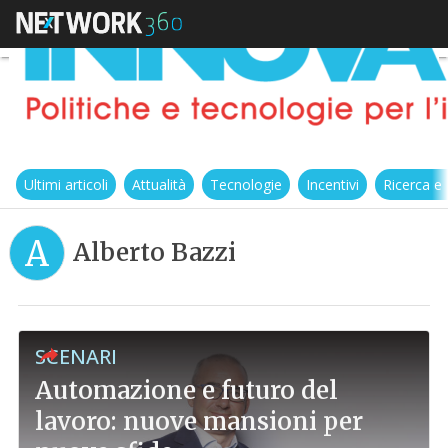
Ultimi articoli
Attualità
Tecnologie
Incentivi
Ricerca e
A
Alberto Bazzi
SCENARI
Automazione e futuro del
lavoro: nuove mansioni per