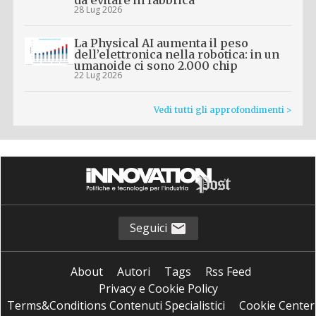
da evitare in fabbrica
28 Lug 2026
La Physical AI aumenta il peso
dell’elettronica nella robotica: in un
umanoide ci sono 2.000 chip
22 Lug 2026
Vedi tutti gli approfondimenti >
Seguici
About
Autori
Tags
Rss Feed
Privacy e Cookie Policy
Terms&Conditions Contenuti Specialistici
Cookie Center