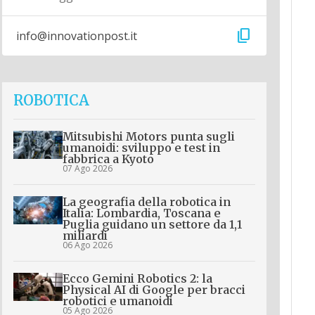
content_copy
info@innovationpost.it
ROBOTICA
Mitsubishi Motors punta sugli
umanoidi: sviluppo e test in
fabbrica a Kyoto
07 Ago 2026
La geografia della robotica in
Italia: Lombardia, Toscana e
Puglia guidano un settore da 1,1
miliardi
06 Ago 2026
Ecco Gemini Robotics 2: la
Physical AI di Google per bracci
robotici e umanoidi
05 Ago 2026