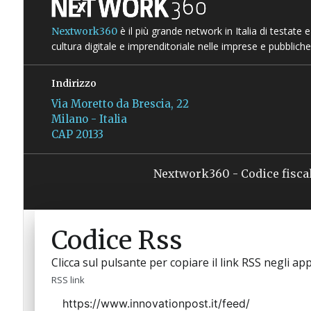
è il più grande network in Italia di testate
Nextwork360
cultura digitale e imprenditoriale nelle imprese e pubbliche
Indirizzo
Via Moretto da Brescia, 22
Milano - Italia
CAP 20133
Nextwork360 - Codice fisca
Codice Rss
Clicca sul pulsante per copiare il link RSS negli app
RSS link