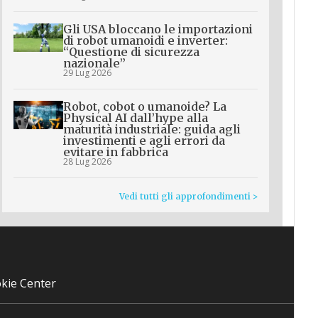
Gli USA bloccano le importazioni
di robot umanoidi e inverter:
“Questione di sicurezza
nazionale”
29 Lug 2026
Robot, cobot o umanoide? La
Physical AI dall’hype alla
maturità industriale: guida agli
investimenti e agli errori da
evitare in fabbrica
28 Lug 2026
Vedi tutti gli approfondimenti >
kie Center