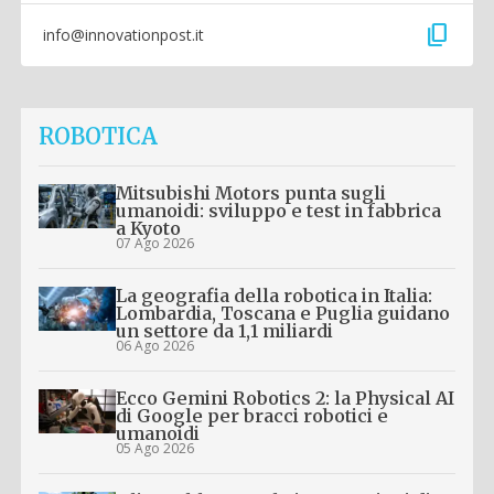
content_copy
info@innovationpost.it
ROBOTICA
Mitsubishi Motors punta sugli
umanoidi: sviluppo e test in fabbrica
a Kyoto
07 Ago 2026
La geografia della robotica in Italia:
Lombardia, Toscana e Puglia guidano
un settore da 1,1 miliardi
06 Ago 2026
Ecco Gemini Robotics 2: la Physical AI
di Google per bracci robotici e
umanoidi
05 Ago 2026