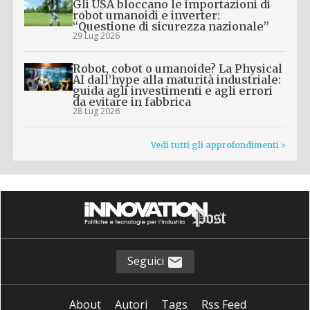
Gli USA bloccano le importazioni di
robot umanoidi e inverter:
“Questione di sicurezza nazionale”
29 Lug 2026
Robot, cobot o umanoide? La Physical
AI dall’hype alla maturità industriale:
guida agli investimenti e agli errori
da evitare in fabbrica
28 Lug 2026
Vedi tutti gli approfondimenti >
Seguici
About
Autori
Tags
Rss Feed