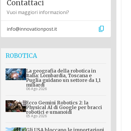
Contattaci
Vuoi maggiori informazioni?
content_copy
info@innovationpost.it
ROBOTICA
La geografia della robotica in
Italia: Lombardia, Toscana e
Puglia guidano un settore da 1,1
miliardi
06 Ago 2026
Ecco Gemini Robotics 2: la
Physical AI di Google per bracci
robotici e umanoidi
05 Ago 2026
Gli USA bloccano le importazioni