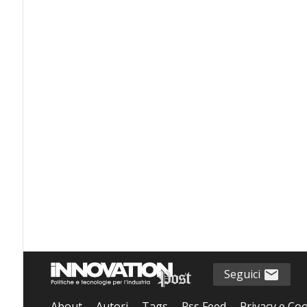
Seguici
About
Autori
Tags
Rss Feed
Privacy e Coo