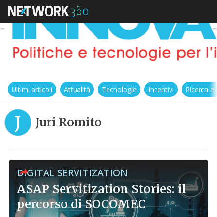
Ultimi articoli
Attualità
Tecnologie
Incentivi
Ricerca e
J
Juri Romito
DIGITAL SERVITIZATION
ASAP Servitization Stories: il
percorso di SOCOMEC