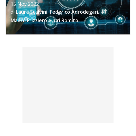
15 Nov 2022
di
Laura Scalvini
,
Federico Adrodegari
,
Mauro Frizziero
e
Juri Romito