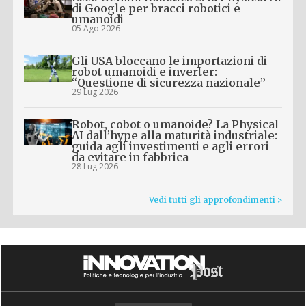
di Google per bracci robotici e
umanoidi
05 Ago 2026
Gli USA bloccano le importazioni di
robot umanoidi e inverter:
“Questione di sicurezza nazionale”
29 Lug 2026
Robot, cobot o umanoide? La Physical
AI dall’hype alla maturità industriale:
guida agli investimenti e agli errori
da evitare in fabbrica
28 Lug 2026
Vedi tutti gli approfondimenti >