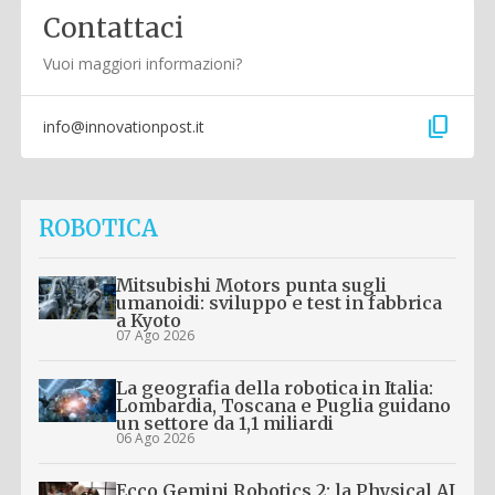
Contattaci
Vuoi maggiori informazioni?
content_copy
info@innovationpost.it
ROBOTICA
Mitsubishi Motors punta sugli
umanoidi: sviluppo e test in fabbrica
a Kyoto
07 Ago 2026
La geografia della robotica in Italia:
Lombardia, Toscana e Puglia guidano
un settore da 1,1 miliardi
06 Ago 2026
Ecco Gemini Robotics 2: la Physical AI