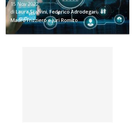
15 Nov 2022
di
Laura Scalvini
,
Federico Adrodegari
,
Mauro Frizziero
e
Juri Romito