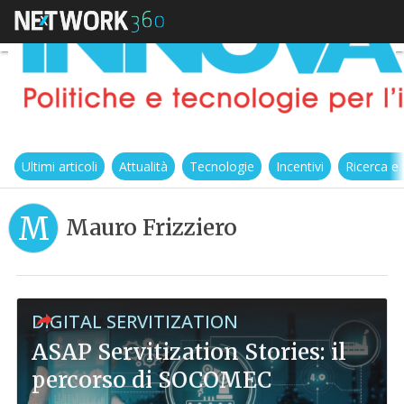
Ultimi articoli
Attualità
Tecnologie
Incentivi
Ricerca e
M
Mauro Frizziero
DIGITAL SERVITIZATION
ASAP Servitization Stories: il
percorso di SOCOMEC