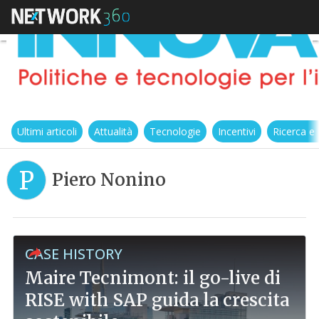
Ultimi articoli
Attualità
Tecnologie
Incentivi
Ricerca e
P
Piero Nonino
CASE HISTORY
Maire Tecnimont: il go-live di
RISE with SAP guida la crescita