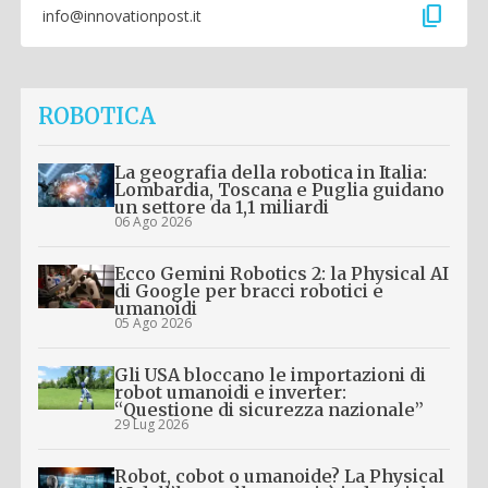
content_copy
info@innovationpost.it
ROBOTICA
La geografia della robotica in Italia:
Lombardia, Toscana e Puglia guidano
un settore da 1,1 miliardi
06 Ago 2026
Ecco Gemini Robotics 2: la Physical AI
di Google per bracci robotici e
umanoidi
05 Ago 2026
Gli USA bloccano le importazioni di
robot umanoidi e inverter:
“Questione di sicurezza nazionale”
29 Lug 2026
Robot, cobot o umanoide? La Physical