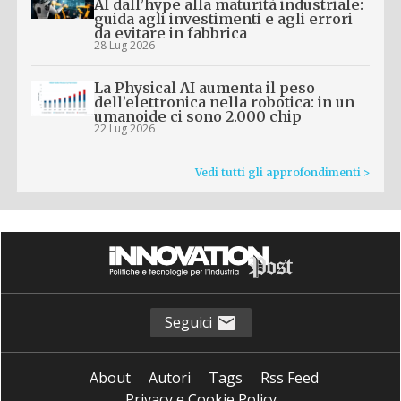
AI dall’hype alla maturità industriale:
guida agli investimenti e agli errori
da evitare in fabbrica
28 Lug 2026
La Physical AI aumenta il peso
dell’elettronica nella robotica: in un
umanoide ci sono 2.000 chip
22 Lug 2026
Vedi tutti gli approfondimenti >
Seguici
About
Autori
Tags
Rss Feed
Privacy e Cookie Policy