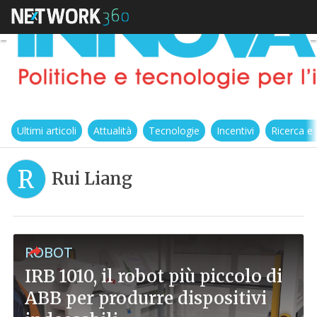
Ultimi articoli
Attualità
Tecnologie
Incentivi
Ricerca e
R
Rui Liang
ROBOT
IRB 1010, il robot più piccolo di
ABB per produrre dispositivi