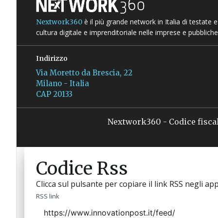
è il più grande network in Italia di testate
Nextwork360
cultura digitale e imprenditoriale nelle imprese e pubbliche
Indirizzo
Via Moretto da Brescia, 22
Milano - Italia
CAP 20133
Nextwork360 - Codice fisca
Codice Rss
Clicca sul pulsante per copiare il link RSS negli app
RSS link