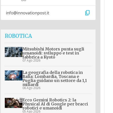
content_copy
info@innovationpost.it
ROBOTICA
Mitsubishi Motors punta sugli
umanoidi: sviluppo e test in
fabbrica a Kyoto
07 Ago 2026
La geografia della robotica in
Italia: Lombardia, Toscana e
Puglia guidano un settore da 1,1
miliardi
06 Ago 2026
Ecco Gemini Robotics 2: la
Physical AI di Google per bracci
robotici e umanoidi
05 Ago 2026