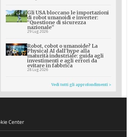
Gli USA bloccano le importazioni
di robot umanoidi e inverter:
“Questione di sicurezza
nazionale”
29 Lug 2026
Robot, cobot o umanoide? La
Physical AI dall’hype alla
maturità industriale: guida agli
investimenti e agli errori da
evitare in fabbrica
28 Lug 2026
Vedi tutti gli approfondimenti >
kie Center