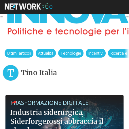
Ultimi articoli
Attualità
Tecnologie
Incentivi
Ricerca e
T
Tino Italia
TRASFORMAZIONE DIGITALE
Industria siderurgica,
Siderforgerossi abbraccia il