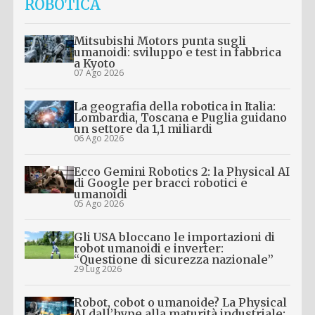
ROBOTICA
Mitsubishi Motors punta sugli
umanoidi: sviluppo e test in fabbrica
a Kyoto
07 Ago 2026
La geografia della robotica in Italia:
Lombardia, Toscana e Puglia guidano
un settore da 1,1 miliardi
06 Ago 2026
Ecco Gemini Robotics 2: la Physical AI
di Google per bracci robotici e
umanoidi
05 Ago 2026
Gli USA bloccano le importazioni di
robot umanoidi e inverter:
“Questione di sicurezza nazionale”
29 Lug 2026
Robot, cobot o umanoide? La Physical
AI dall’hype alla maturità industriale: