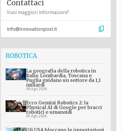
Contattaci
Vuoi maggiori informazioni?
content_copy
info@innovationpost.it
ROBOTICA
La geografia della robotica in
Italia: Lombardia, Toscana e
Puglia guidano un settore da 1,1
miliardi
06 Ago 2026
Ecco Gemini Robotics 2: la
Physical AI di Google per bracci
robotici e umanoidi
05 Ago 2026
Gli USA bloccano le importazioni