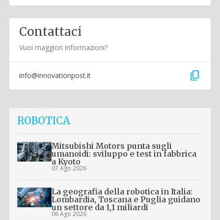
Contattaci
Vuoi maggiori informazioni?
content_copy
info@innovationpost.it
ROBOTICA
Mitsubishi Motors punta sugli
umanoidi: sviluppo e test in fabbrica
a Kyoto
07 Ago 2026
La geografia della robotica in Italia:
Lombardia, Toscana e Puglia guidano
un settore da 1,1 miliardi
06 Ago 2026