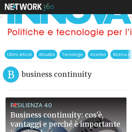
Ultimi articoli
Attualità
Tecnologie
Incentivi
Ricerca e
B
business continuity
RESILIENZA 4.0
Business continuity: cos'è,
vantaggi e perché è importante