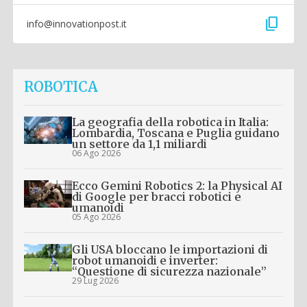
content_copy
info@innovationpost.it
ROBOTICA
La geografia della robotica in Italia:
Lombardia, Toscana e Puglia guidano
un settore da 1,1 miliardi
06 Ago 2026
Ecco Gemini Robotics 2: la Physical AI
di Google per bracci robotici e
umanoidi
05 Ago 2026
Gli USA bloccano le importazioni di
robot umanoidi e inverter:
“Questione di sicurezza nazionale”
29 Lug 2026