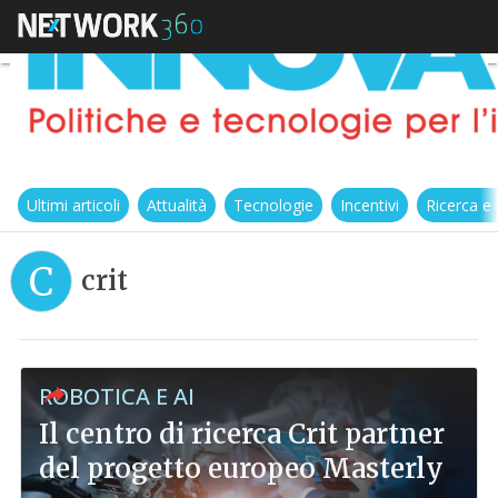
Ultimi articoli
Attualità
Tecnologie
Incentivi
Ricerca e
C
crit
ROBOTICA E AI
Il centro di ricerca Crit partner
del progetto europeo Masterly