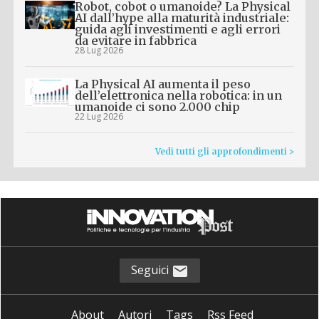
Robot, cobot o umanoide? La Physical
AI dall’hype alla maturità industriale:
guida agli investimenti e agli errori
da evitare in fabbrica
28 Lug 2026
La Physical AI aumenta il peso
dell’elettronica nella robotica: in un
umanoide ci sono 2.000 chip
22 Lug 2026
Vedi tutti gli approfondimenti >
Seguici
About
Autori
Tags
Rss Feed