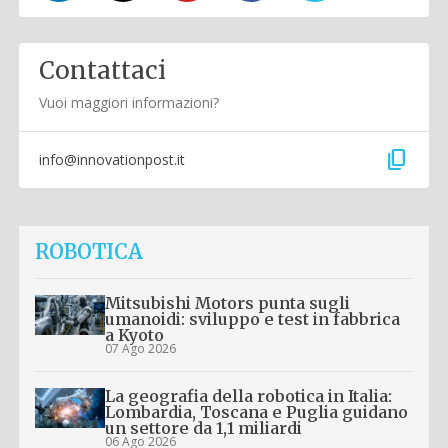
Contattaci
Vuoi maggiori informazioni?
content_copy
info@innovationpost.it
ROBOTICA
Mitsubishi Motors punta sugli
umanoidi: sviluppo e test in fabbrica
a Kyoto
07 Ago 2026
La geografia della robotica in Italia:
Lombardia, Toscana e Puglia guidano
un settore da 1,1 miliardi
06 Ago 2026