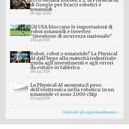
Ecco Gemini Robotics 2: la Physical AI
di Google per bracci robotici e
umanoidi
05 Ago 2026
Gli USA bloccano le importazioni di
robot umanoidi e inverter:
“Questione di sicurezza nazionale”
29 Lug 2026
Robot, cobot o umanoide? La Physical
AI dall’hype alla maturità industriale:
guida agli investimenti e agli errori
da evitare in fabbrica
28 Lug 2026
La Physical AI aumenta il peso
dell’elettronica nella robotica: in un
umanoide ci sono 2.000 chip
22 Lug 2026
Vedi tutti gli approfondimenti >