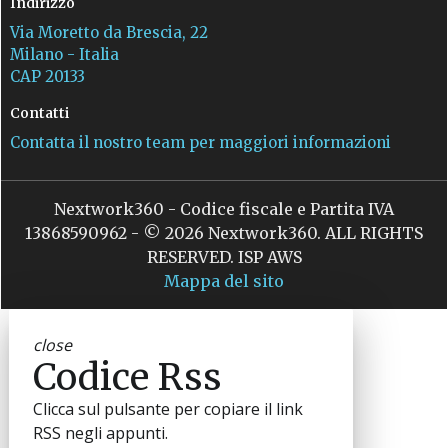
Indirizzo
Via Moretto da Brescia, 22
Milano - Italia
CAP 20133
Contatti
Contatta il nostro team per maggiori informazioni
Nextwork360 - Codice fiscale e Partita IVA
13868590962 - © 2026 Nextwork360. ALL RIGHTS
RESERVED. ISP AWS
Mappa del sito
close
Codice Rss
Clicca sul pulsante per copiare il link
RSS negli appunti.