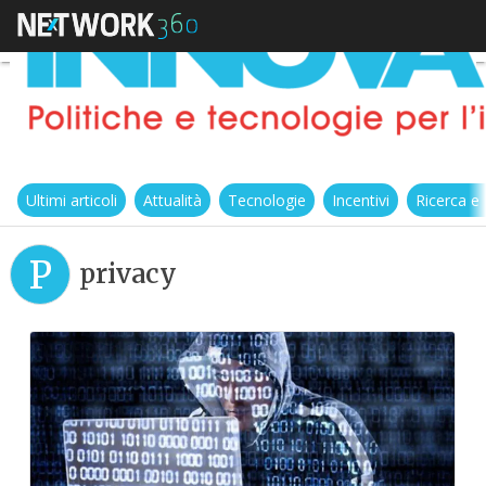
Ultimi articoli
Attualità
Tecnologie
Incentivi
Ricerca e
P
privacy