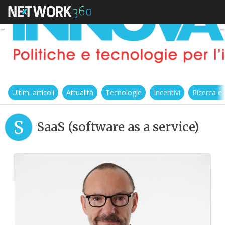
Ultimi articoli
Attualità
Tecnologie
Incentivi
Ricerca e
S
SaaS (software as a service)