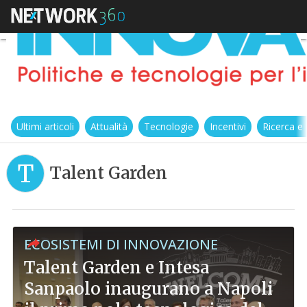
Ultimi articoli
Attualità
Tecnologie
Incentivi
Ricerca e
T
Talent Garden
ECOSISTEMI DI INNOVAZIONE
Talent Garden e Intesa
Sanpaolo inaugurano a Napoli