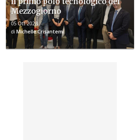
il primo polo tecnologico del
Mezzogiorno
05 Ott 2023
di
Michelle Crisantemi