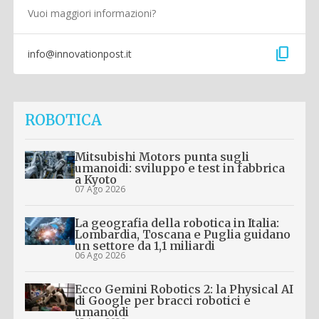
Vuoi maggiori informazioni?
content_copy
info@innovationpost.it
ROBOTICA
Mitsubishi Motors punta sugli
umanoidi: sviluppo e test in fabbrica
a Kyoto
07 Ago 2026
La geografia della robotica in Italia:
Lombardia, Toscana e Puglia guidano
un settore da 1,1 miliardi
06 Ago 2026
Ecco Gemini Robotics 2: la Physical AI
di Google per bracci robotici e
umanoidi