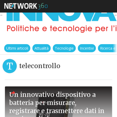
Ultimi articoli
Attualità
Tecnologie
Incentivi
Ricerca e
T
telecontrollo
Un innovativo dispositivo a
batteria per misurare,
registrare e trasmettere dati in