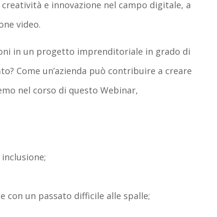
i
creatività e innovazione
nel campo
digitale
, a
one video
.
oni in un
progetto imprenditoriale
in grado di
cato? Come un’azienda può contribuire a creare
emo nel corso di questo Webinar,
 inclusione;
e con un passato difficile alle spalle;