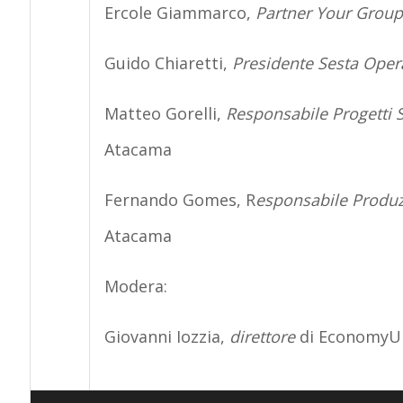
Ercole Giammarco
,
Partner
Your Group
Guido Chiaretti
,
Presidente
Sesta Oper
Matteo Gorelli
,
Responsabile Progetti S
Atacama
Fernando Gomes
, R
esponsabile Produzi
Atacama
Modera:
Giovanni Iozzia
,
direttore
di
EconomyU