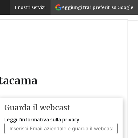
Dal carcere all’imprenditoria sociale: la storia di A
Aggiungi tra i preferiti su Google
I nostri servizi
 Atacama
Guarda il webcast
Leggi l'informativa sulla privacy