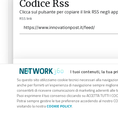
Codice Rss
Clicca sul pulsante per copiare il link RSS negli app
RSS link
Codice Rss
I tuoi contenuti, la tua pr
Clicca sul pulsante per copiare il link RSS negli app
Su questo sito utilizziamo cookie tecnici necessari alla navigazion
anche per fornirti un’esperienza di navigazione sempre migliore, p
RSS link
consentirti di ricevere comunicazioni di marketing aderenti alle tu
Puoi esprimere il tuo consenso cliccando su ACCETTA TUTTI I COO
Potrai sempre gestire le tue preferenze accedendo al nostro COO
visitando la nostra
COOKIE POLICY
.