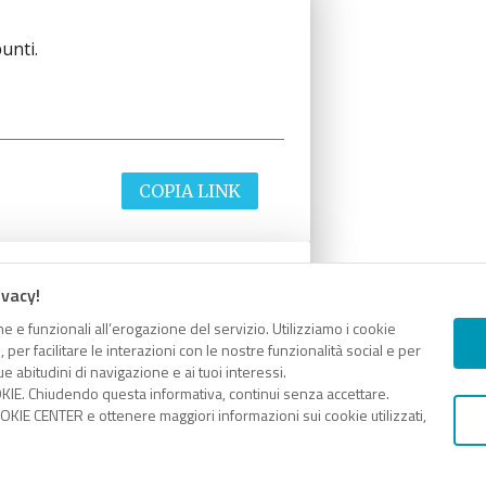
unti.
COPIA LINK
ivacy!
unti.
e e funzionali all’erogazione del servizio. Utilizziamo i cookie
er facilitare le interazioni con le nostre funzionalità social e per
e abitudini di navigazione e ai tuoi interessi.
KIE. Chiudendo questa informativa, continui senza accettare.
KIE CENTER e ottenere maggiori informazioni sui cookie utilizzati,
COPIA LINK