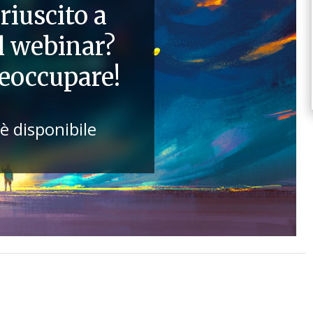
riuscito a
il webinar?
reoccupare!
 è disponibile