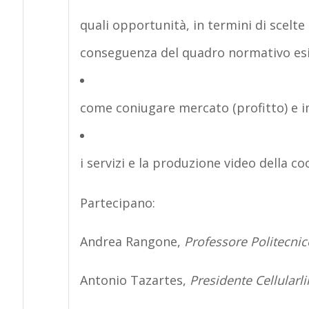
quali opportunità
, in termini di
scelte 
conseguenza del
quadro normativo
esi
come coniugare
mercato (profitto)
e
i
i
servizi
e la produzione video della c
Partecipano:
Andrea Rangone
,
Professore
Politecnic
Antonio Tazartes,
Presidente
Cellularl