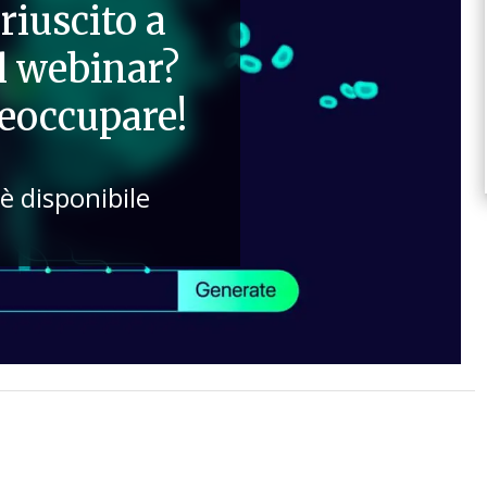
riuscito a
il webinar?
reoccupare!
 è disponibile