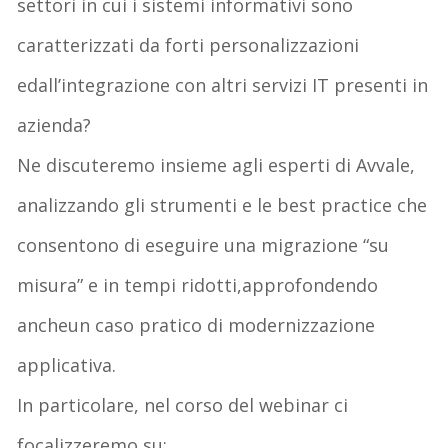
settori
in cui
i sistemi informativi sono
caratterizzati da forti personalizzazioni
e
dall’
integrazion
e
con
altri
s
ervizi IT
presenti in
azienda
?
Ne discuteremo insieme agli esperti di Avvale,
analizzando gli strumenti e le best practice che
consentono di eseguire una
migrazione “su
misura”
e in
tempi ridotti
,
approfondendo
anche
un caso
pratico
di modernizzazione
applicativa
.
In particolare, ne
l
corso del webinar
c
i
focalizzeremo su
: