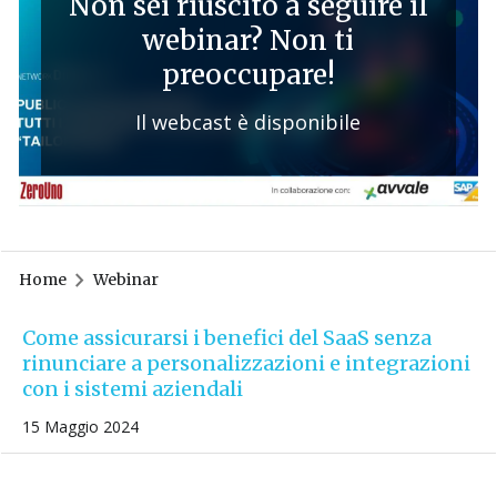
Non sei riuscito a seguire il
webinar? Non ti
preoccupare!
Il webcast è disponibile
Home
Webinar
Come assicurarsi i benefici del SaaS senza
rinunciare a personalizzazioni e integrazioni
con i sistemi aziendali
15 Maggio 2024