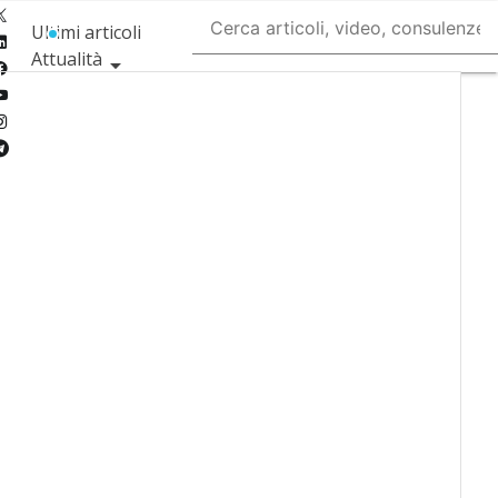
Twitter
Ultimi articoli
Linkedin
Attualità
Facebook
Youtube-
Tecnologie
play
Instagram
Incentivi
Telegram
Ricerca e
Innovazione
Formazione e
competenze
Newsletter