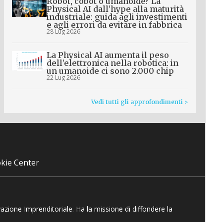
Robot, cobot o umanoide? La
Physical AI dall’hype alla maturità
industriale: guida agli investimenti
e agli errori da evitare in fabbrica
28 Lug 2026
La Physical AI aumenta il peso
dell’elettronica nella robotica: in
un umanoide ci sono 2.000 chip
22 Lug 2026
Vedi tutti gli approfondimenti >
kie Center
vazione Imprenditoriale. Ha la missione di diffondere la