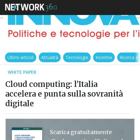
Ultimi articoli
Attualità
Tecnologie
Incentivi
Ricerca e
WHITE PAPER
Cloud computing: l’Italia
accelera e punta sulla sovranità
digitale
Scarica gratuitamente