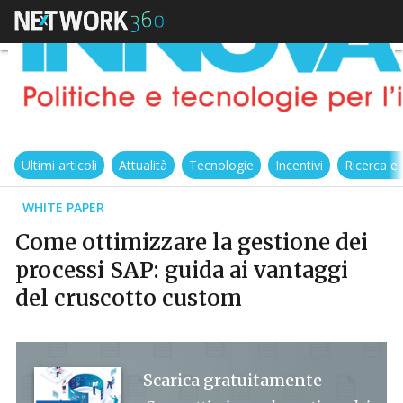
Ultimi articoli
Attualità
Tecnologie
Incentivi
Ricerca e
WHITE PAPER
Come ottimizzare la gestione dei
processi SAP: guida ai vantaggi
del cruscotto custom
Scarica gratuitamente