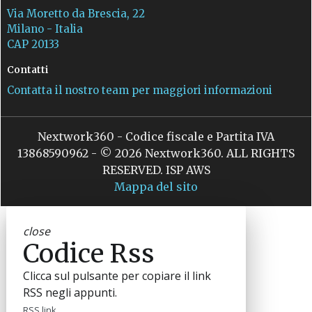
Via Moretto da Brescia, 22
Milano - Italia
CAP 20133
Contatti
Contatta il nostro team per maggiori informazioni
Nextwork360 - Codice fiscale e Partita IVA
13868590962 - © 2026 Nextwork360. ALL RIGHTS
RESERVED. ISP AWS
Mappa del sito
close
Codice Rss
Clicca sul pulsante per copiare il link
RSS negli appunti.
RSS link