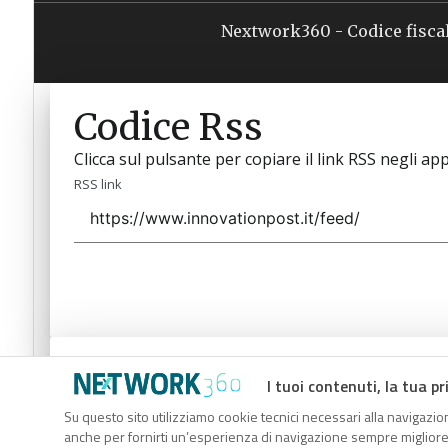
Nextwork360 - Codice fisca
Codice Rss
Clicca sul pulsante per copiare il link RSS negli app
RSS link
Codice Rss
I tuoi contenuti, la tua pr
Clicca sul pulsante per copiare il link RSS negli app
Su questo sito utilizziamo cookie tecnici necessari alla navigazion
anche per fornirti un’esperienza di navigazione sempre migliore, p
RSS link