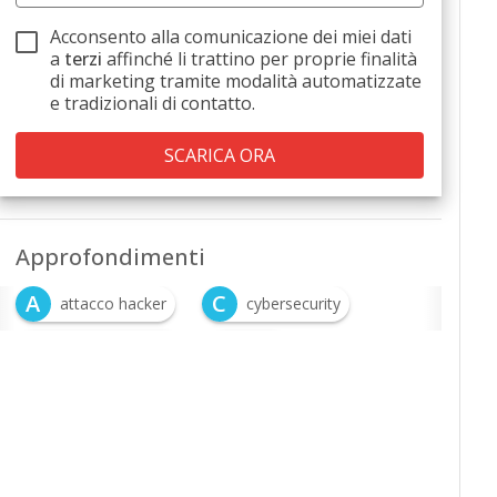
Acconsento alla comunicazione dei miei dati
a
terzi
affinché li trattino per proprie finalità
di marketing tramite modalità automatizzate
e tradizionali di contatto.
Approfondimenti
A
C
attacco hacker
cybersecurity
D
P
difesa proattiva
PMI
S
Sicurezza informatica