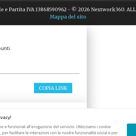
le e Partita IVA 13868590962 - © 2026 Nextwork360. A
Mappa del sito
unti.
COPIA LINK
ivacy!
unti.
e e funzionali all’erogazione del servizio. Utilizziamo i cookie
er facilitare le interazioni con le nostre funzionalità social e per