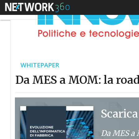
Menu
WHITEPAPER
Da MES a MOM: la roadm
Scarica
Da MES a M