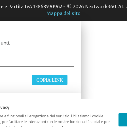
le e Partita IVA 13868590962 - © 2026 Nextwork360. A
Mappa del sito
unti.
COPIA LINK
ivacy!
unti.
e e funzionali all’erogazione del servizio. Utilizziamo i cookie
er facilitare le interazioni con le nostre funzionalità social e per