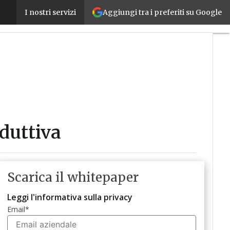
Da MES a MOM: la roadmap verso l’efficienza produ
Aggiungi tra i preferiti su Google
I nostri servizi
duttiva
Scarica il whitepaper
Leggi l'informativa sulla privacy
Email
*