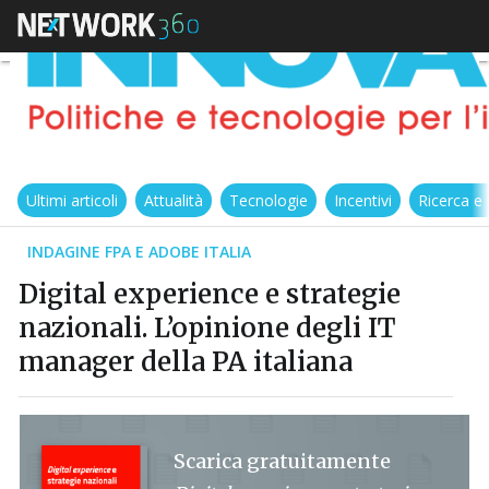
Ultimi articoli
Attualità
Tecnologie
Incentivi
Ricerca e
INDAGINE FPA E ADOBE ITALIA
Digital experience e strategie
nazionali. L’opinione degli IT
manager della PA italiana
Scarica gratuitamente